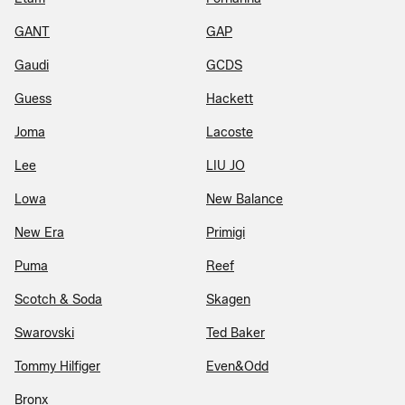
GANT
GAP
Gaudi
GCDS
Guess
Hackett
Joma
Lacoste
Lee
LIU JO
Lowa
New Balance
New Era
Primigi
Puma
Reef
Scotch & Soda
Skagen
Swarovski
Ted Baker
Tommy Hilfiger
Even&Odd
Bronx