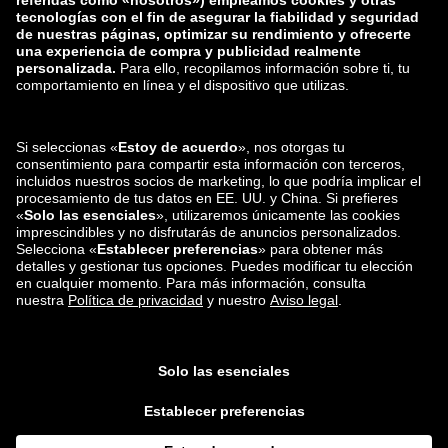
zalando-lounge.lt
zalando-lounge.sk
zalando-lounge.ro
zalando-lounge.hr
zalando-lounge.si
zalando-lounge.hu
zalando-lounge.lu
zalando-lounge.ee
zalando-lounge.lv
zalando-lounge.no
También nos
encuentras en
Facebook
Instagram
*En comparación con el
precio de venta recomendado
.