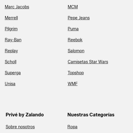
Marc Jacobs
MCM
Merrell
Pepe Jeans
Pilgrim
Puma
Ray-Ban
Reebok
Replay
Salomon
Scholl
Camisetas Star Wars
Superga
Topshop
Unisa
WMF
Privé by Zalando
Nuestras Categorías
Sobre nosotros
Ropa