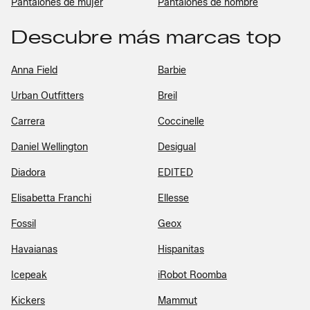
Pantalones de mujer
Pantalones de hombre
Descubre más marcas top
Anna Field
Barbie
Urban Outfitters
Breil
Carrera
Coccinelle
Daniel Wellington
Desigual
Diadora
EDITED
Elisabetta Franchi
Ellesse
Fossil
Geox
Havaianas
Hispanitas
Icepeak
iRobot Roomba
Kickers
Mammut