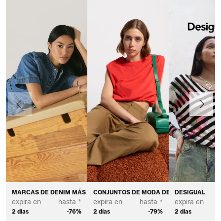
Anteriormente
Continua
MARCAS DE DENIM MÁS DESEADAS - MUJER
CONJUNTOS DE MODA DE VERANO - MUJE
DESIGUAL
expira en
hasta *
expira en
hasta *
expira en
2 días
-76%
2 días
-79%
2 días