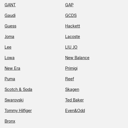
GANT
GAP
Gaudi
GCDS
Guess
Hackett
Joma
Lacoste
Lee
LIU JO
Lowa
New Balance
New Era
Primigi
Puma
Reef
Scotch & Soda
Skagen
Swarovski
Ted Baker
Tommy Hilfiger
Even&Odd
Bronx