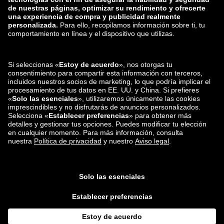
zalando-lounge.ro
zalando-lounge.hr
zalando-lounge.si
zalando-lounge.hu
zalando-lounge.lu
zalando-lounge.ee
zalando-lounge.lv
zalando-lounge.no
También nos
encuentras en
Facebook
Instagram
*En comparación con el
precio de venta recomendado
.