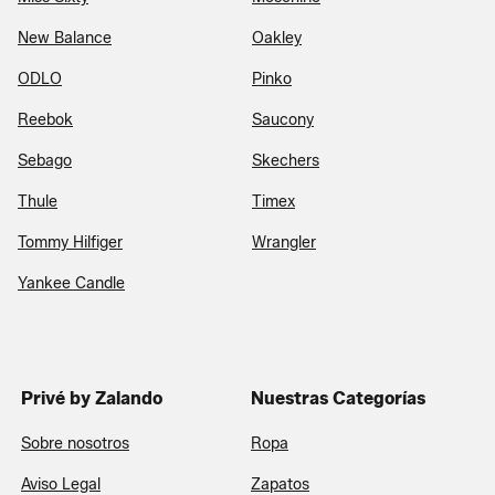
New Balance
Oakley
ODLO
Pinko
Reebok
Saucony
Sebago
Skechers
Thule
Timex
Tommy Hilfiger
Wrangler
Yankee Candle
Privé by Zalando
Nuestras Categorías
Sobre nosotros
Ropa
Aviso Legal
Zapatos