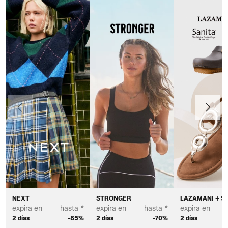
Anteriormente
Continua
NEXT
STRONGER
LAZAMANI + S
expira en
hasta *
expira en
hasta *
expira en
2 días
-85%
2 días
-70%
2 días