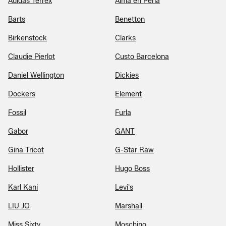
Adidas Terrex
Alma en Pena
Barts
Benetton
Birkenstock
Clarks
Claudie Pierlot
Custo Barcelona
Daniel Wellington
Dickies
Dockers
Element
Fossil
Furla
Gabor
GANT
Gina Tricot
G-Star Raw
Hollister
Hugo Boss
Karl Kani
Levi's
LIU JO
Marshall
Miss Sixty
Moschino