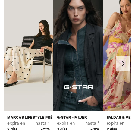
Anteriormente
Continua
MARCAS LIFESTYLE PRÉMIUM - MUJER
G-STAR - MUJER
FALDAS & VEST
expira en
hasta *
expira en
hasta *
expira en
2 días
-75%
3 días
-70%
2 días