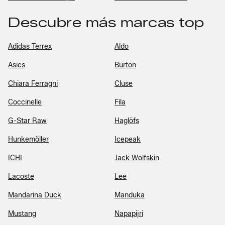
Descubre más marcas top
Adidas Terrex
Aldo
Asics
Burton
Chiara Ferragni
Cluse
Coccinelle
Fila
G-Star Raw
Haglöfs
Hunkemöller
Icepeak
ICHI
Jack Wolfskin
Lacoste
Lee
Mandarina Duck
Manduka
Mustang
Napapijri