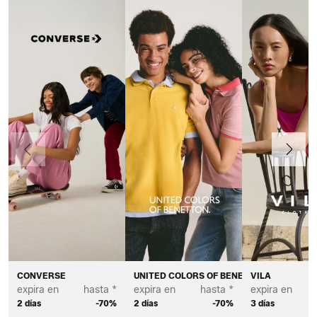
Anteriormente
Continua
CONVERSE
UNITED COLORS OF BENETTON
VILA
expira en
hasta *
expira en
hasta *
expira en
2 días
-70%
2 días
-70%
3 días