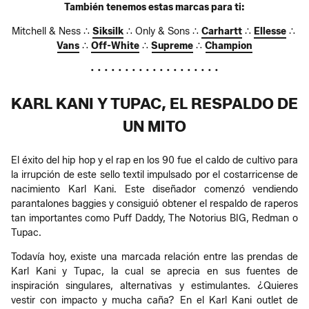
También tenemos estas marcas para ti:
Mitchell & Ness ∴
Siksilk
∴ Only & Sons ∴
Carhartt
∴
Ellesse
∴
Vans
∴
Off-White
∴
Supreme
∴
Champion
• • • • • • • • • • • • • • • • • • •
KARL KANI Y TUPAC, EL RESPALDO DE
UN MITO
El éxito del hip hop y el rap en los 90 fue el caldo de cultivo para
la irrupción de este sello textil impulsado por el costarricense de
nacimiento Karl Kani. Este diseñador comenzó vendiendo
parantalones baggies y consiguió obtener el respaldo de raperos
tan importantes como Puff Daddy, The Notorius BIG, Redman o
Tupac.
Todavía hoy, existe una marcada relación entre las prendas de
Karl Kani y Tupac, la cual se aprecia en sus fuentes de
inspiración singulares, alternativas y estimulantes. ¿Quieres
vestir con impacto y mucha caña? En el Karl Kani outlet de