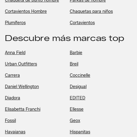
Chaqueta de punto hombre
Parkas de hombre
Cortavientos Hombre
Chaquetas para niños
Plumíferos
Cortavientos
Descubre más marcas top
Anna Field
Barbie
Urban Outfitters
Breil
Carrera
Coccinelle
Daniel Wellington
Desigual
Diadora
EDITED
Elisabetta Franchi
Ellesse
Fossil
Geox
Havaianas
Hispanitas