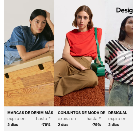
Anteriormente
Continua
MARCAS DE DENIM MÁS DESEADAS - MUJER
CONJUNTOS DE MODA DE VERANO - MUJE
DESIGUAL
expira en
hasta *
expira en
hasta *
expira en
2 días
-76%
2 días
-79%
2 días