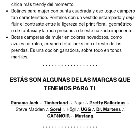
chica más trendy del momento.
Botines para mujer con punta cuadrada y ese toque campero
tan característico. Póntelos con un vestido estampado y deja
fluir el contraste entre la ligereza del print floral, geométrico
o de fantasía y la ruda presencia de este calzado imponente.
Botas camperas de mujer en colores novedosos, como
azules petróleo, creando total looks con el resto de las
prendas. Es una opción ganadora, sobre todo en tonos
marfiles.
• • • • • • • • • • • • • • • • • •
ESTÁS SON ALGUNAS DE LAS MARCAS QUE
TENEMOS PARA TI
Panama Jack
∴
Timberland
∴ Pajar ∴
Pretty Ballerinas
∴
Steve Madden ∴
Sorel
∴ Högl ∴
UGG
∴
Dr. Martens
∴
CAFèNOIR
∴
Mustang
• • • • • • • • • • • • • • • • • •