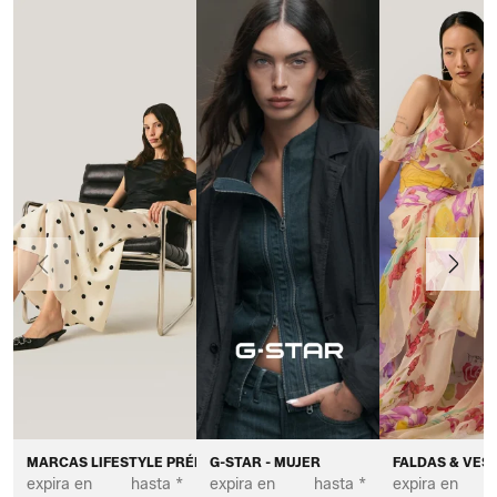
Anteriormente
Continua
MARCAS LIFESTYLE PRÉMIUM - MUJER
G-STAR - MUJER
FALDAS & VEST
expira en
hasta *
expira en
hasta *
expira en