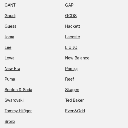
GANT
GAP
Gaudi
GCDS
Guess
Hackett
Joma
Lacoste
Lee
LIU JO
Lowa
New Balance
New Era
Primigi
Puma
Reef
Scotch & Soda
Skagen
Swarovski
Ted Baker
Tommy Hilfiger
Even&Odd
Bronx