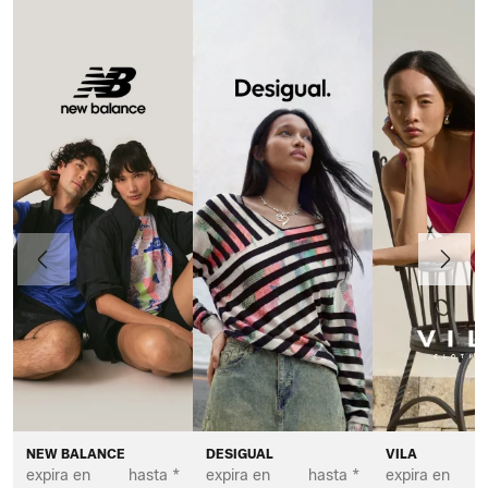
Anteriormente
Continua
NEW BALANCE
DESIGUAL
VILA
expira en
hasta *
expira en
hasta *
expira en