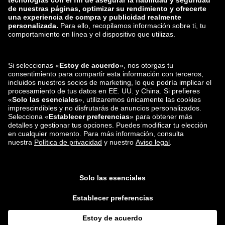
zalando-lounge.lt
zalando-lounge.sk
zalando-lounge.ro
zalando-lounge.hr
zalando-lounge.si
zalando-lounge.hu
zalando-lounge.lu
zalando-lounge.ee
zalando-lounge.lv
zalando-lounge.no
También nos
encuentras en
Facebook
Instagram
*En comparación con el
precio de venta recomendado
.