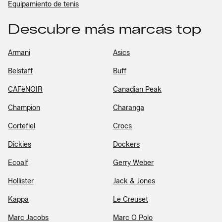
Equipamiento de tenis
Descubre más marcas top
Armani
Asics
Belstaff
Buff
CAFèNOIR
Canadian Peak
Champion
Charanga
Cortefiel
Crocs
Dickies
Dockers
Ecoalf
Gerry Weber
Hollister
Jack & Jones
Kappa
Le Creuset
Marc Jacobs
Marc O Polo