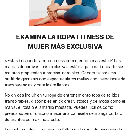
EXAMINA LA ROPA FITNESS DE
MUJER MÁS EXCLUSIVA
¿Estás buscando la ropa fitness de mujer con más estilo? Las
marcas deportivas más exclusivas están aquí para brindarte sus
mejores propuestas a precios increíbles. Genera tu próximo
outfit de gimnasio con espectaculares mallas con inserciones de
transparencias y detalles brillantes.
No olvides incluir en tu ropa de entrenamiento tops de tejidos
transpirables, disponibles en colores vistosos y de moda como el
malva, el rosa o el amarillo mostaza. Puedes lucirlos como
prenda superior única o añadir una camiseta de manga corta o
de tirantes de máximo ajuste.
Los estampados llamativos no faltan en la ropa de gimnasio de