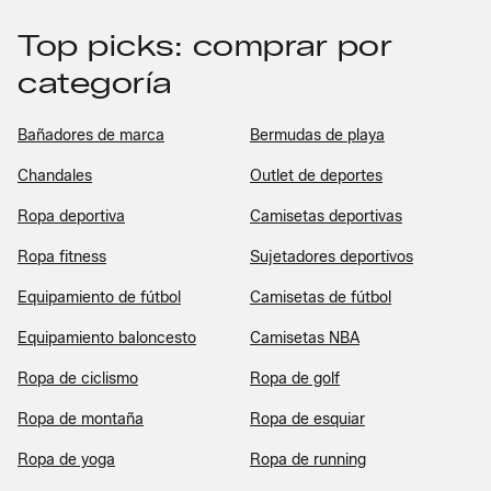
Top picks: comprar por
categoría
Bañadores de marca
Bermudas de playa
Chandales
Outlet de deportes
Ropa deportiva
Camisetas deportivas
Ropa fitness
Sujetadores deportivos
Equipamiento de fútbol
Camisetas de fútbol
Equipamiento baloncesto
Camisetas NBA
Ropa de ciclismo
Ropa de golf
Ropa de montaña
Ropa de esquiar
Ropa de yoga
Ropa de running