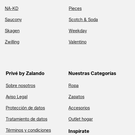
NA-KD
Pieces
Saucony
Scotch & Soda
Skagen
Weekday
Zwilling
Valentino
Privé by Zalando
Nuestras Categorías
Sobre nosotros
Ropa
Aviso Legal
Zapatos
Protección de datos
Accesorios
Tratamiento de datos
Outlet hogar
Términos y condiciones
Inspírate