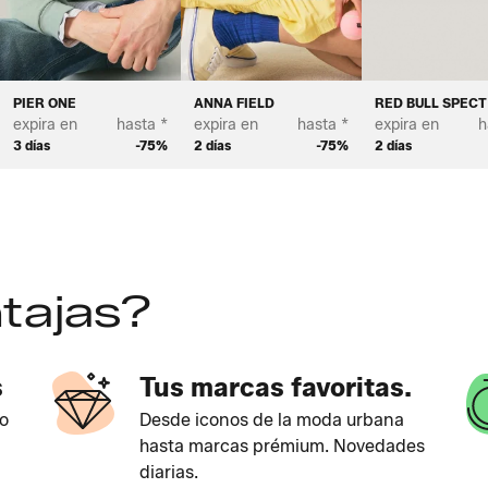
PIER ONE
ANNA FIELD
RED BULL SPEC
expira en
hasta *
expira en
hasta *
expira en
h
3 días
-75%
2 días
-75%
2 días
tajas?
s
Tus marcas favoritas.
o
Desde iconos de la moda urbana
hasta marcas prémium. Novedades
diarias.