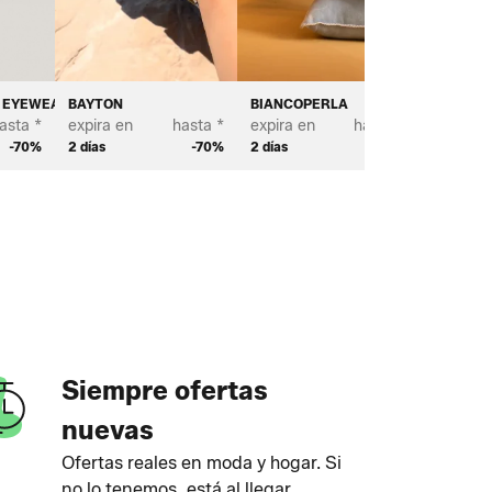
T EYEWEAR
BAYTON
BIANCOPERLA
BROSTE
asta *
expira en
hasta *
expira en
hasta *
expira e
-70%
2 días
-70%
2 días
-70%
3 días
Siempre ofertas
nuevas
Ofertas reales en moda y hogar. Si
no lo tenemos, está al llegar.