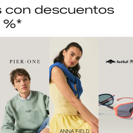
as con descuentos
5 %*