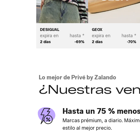
DESIGUAL
GEOX
expira en
hasta *
expira en
hasta *
2 días
-69%
2 días
-70%
Lo mejor de Privé by Zalando
¿Nuestras ven
Hasta un 75 % meno
Marcas prémium, a diario. Máxim
estilo al mejor precio.