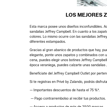
LOS MEJORES Z
Esta marca posee unos diseños inconfundibles. Ad
sandalias Jeffrey Campbell. En cuanto a los zapato
colores. Lo mismo ocurre con las sandalias Jeffre
diferentes estampados.
Gracias al gran abanico de productos que hay, pue
elegante, ponte unos zapatos y combinados con un 
cena, puedes elegir unos botines Jeffrey Campbel
época veraniega, puedes calzarte unas sandalias J
Benefíciate del Jeffrey Campbell Outlet por perten
Si te registras en Privé by Zalando, podrás disfrut
— Importantes descuentos de hasta el 75 %*.
— Pago contrarrembolso al recibir tus productos.
— Acceso a productos de más de 2500 marcas.