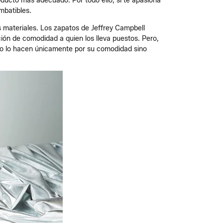
roducto más adecuado. Por todo ello, si te apasiona
imbatibles.
s materiales. Los zapatos de Jeffrey Campbell
ón de comodidad a quien los lleva puestos. Pero,
 no lo hacen únicamente por su comodidad sino