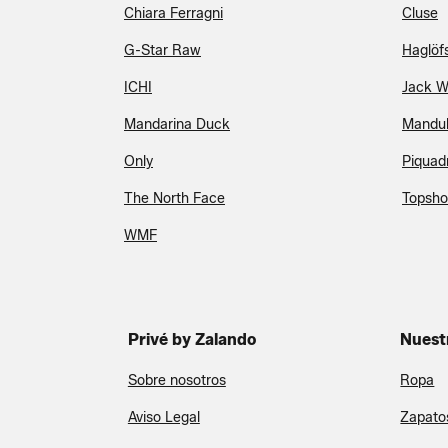
Chiara Ferragni
Cluse
G-Star Raw
Haglöf
ICHI
Jack W
Mandarina Duck
Mandu
Only
Piquad
The North Face
Topsh
WMF
Privé by Zalando
Nuest
Sobre nosotros
Ropa
Aviso Legal
Zapato