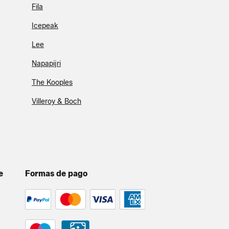
Fila
Icepeak
Lee
Napapijri
The Kooples
Villeroy & Boch
e
Formas de pago