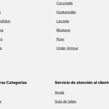
Coccinelle
s
Hunkemöller
olfskin
Lacoste
ka
Mustang
ro
Roxy
op
Under Armour
ras Categorías
Servicio de atención al client
Ayuda
s
Guía de tallas