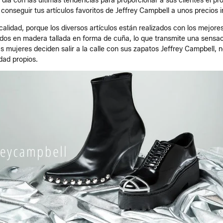
l día con las últimas tendencias para proporcionar a sus clientes el p
conseguir tus artículos favoritos de Jeffrey Campbell a unos precios 
alidad, porque los diversos artículos están realizados con los mejore
os en madera tallada en forma de cuña, lo que transmite una sensaci
s mujeres deciden salir a la calle con sus zapatos Jeffrey Campbell,
idad propios.