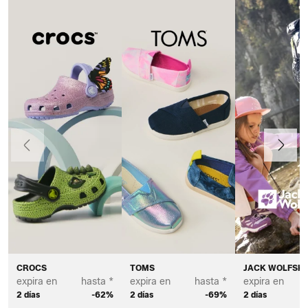
Anteriormente
Continua
CROCS
TOMS
JACK WOLFSKI
expira en
hasta *
expira en
hasta *
expira en
2 días
-62%
2 días
-69%
2 días