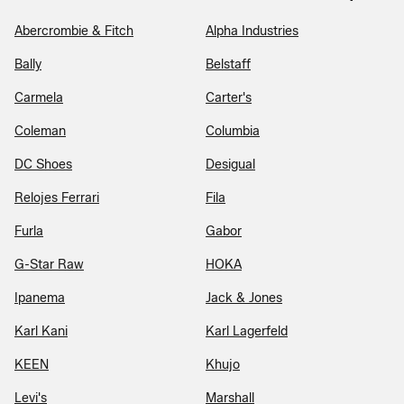
Abercrombie & Fitch
Alpha Industries
Bally
Belstaff
Carmela
Carter's
Coleman
Columbia
DC Shoes
Desigual
Relojes Ferrari
Fila
Furla
Gabor
G-Star Raw
HOKA
Ipanema
Jack & Jones
Karl Kani
Karl Lagerfeld
KEEN
Khujo
Levi's
Marshall