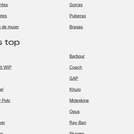
ntes
Gorras
tes
Pulseras
s de mujer
Bragas
 top
Barbour
tt WIP
Coach
GAP
el
Khujo
 Polo
Moleskine
Opus
ver
Ray-Ban
on
Skagen