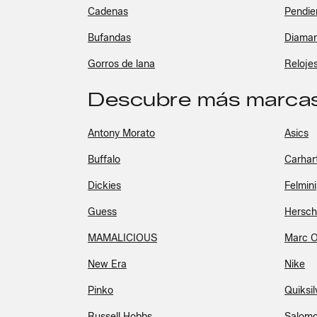
Cadenas
Pendie
Bufandas
Diaman
Gorros de lana
Reloje
Descubre más marcas
Antony Morato
Asics
Buffalo
Carhar
Dickies
Felmini
Guess
Hersch
MAMALICIOUS
Marc O
New Era
Nike
Pinko
Quiksil
Russell Hobbs
Salom