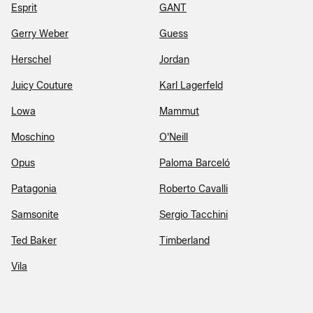
Esprit
GANT
Gerry Weber
Guess
Herschel
Jordan
Juicy Couture
Karl Lagerfeld
Lowa
Mammut
Moschino
O'Neill
Opus
Paloma Barceló
Patagonia
Roberto Cavalli
Samsonite
Sergio Tacchini
Ted Baker
Timberland
Vila