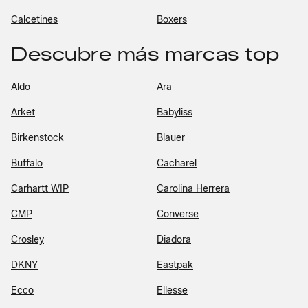
Calcetines
Boxers
Descubre más marcas top
Aldo
Ara
Arket
Babyliss
Birkenstock
Blauer
Buffalo
Cacharel
Carhartt WIP
Carolina Herrera
CMP
Converse
Crosley
Diadora
DKNY
Eastpak
Ecco
Ellesse