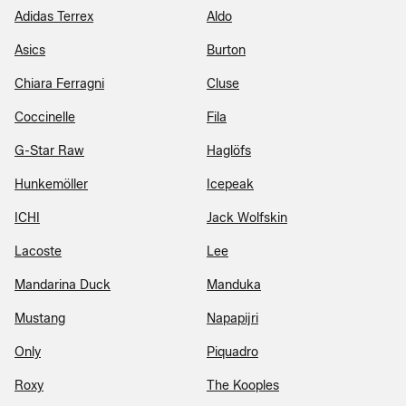
Adidas Terrex
Aldo
Asics
Burton
Chiara Ferragni
Cluse
Coccinelle
Fila
G-Star Raw
Haglöfs
Hunkemöller
Icepeak
ICHI
Jack Wolfskin
Lacoste
Lee
Mandarina Duck
Manduka
Mustang
Napapijri
Only
Piquadro
Roxy
The Kooples