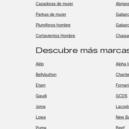
Cazadoras de mujer
Abrigo
Parkas de mujer
Gabard
Plumiferos hombre
Gabard
Cortavientos Hombre
Chaque
Descubre más marcas
Aldo
Alpha I
Bellybutton
Chante
Etam
Fornar
Gaudi
GCDS
Joma
Lacost
Lowa
New B
Puma
Reef