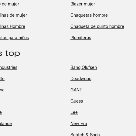
s de mujer
Blazer mujer
inas de mujer
Chaquetas hombre
inas Hombre
Chaqueta de punto hombre
tas para niños
Plumíferos
 top
ndustries
Bang Olufsen
lle
Deadwood
ina
GANT
Guess
e
Lee
alance
New Era
Scotch & Soda