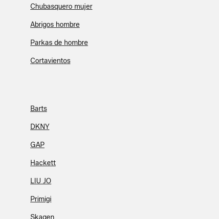
Chubasquero mujer
Abrigos hombre
Parkas de hombre
Cortavientos
Barts
DKNY
GAP
Hackett
LIU JO
Primigi
Skagen