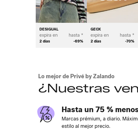
DESIGUAL
GEOX
expira en
hasta *
expira en
hasta *
2 días
-69%
2 días
-70%
Lo mejor de Privé by Zalando
¿Nuestras ven
Hasta un 75 % meno
Marcas prémium, a diario. Máxim
estilo al mejor precio.