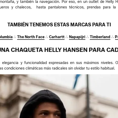
a montaña, y también la navegación. Por eso, en un outlet de Hell
queros y chalecos, hasta pantalones técnicos, prendas para la
TAMBIÉN TENEMOS ESTAS MARCAS PARA TI
olumbia
∴
The North Face
∴
Carhartt
∴
Napapijri
∴
Timberland
∴
P
UNA CHAQUETA HELLY HANSEN PARA CAD
elegancia y funcionalidad expresadas en sus máximos niveles. Ob
s condiciones climáticas más radicales sin olvidar tu estilo habitual.