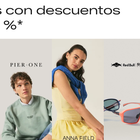
as con descuentos
5 %*