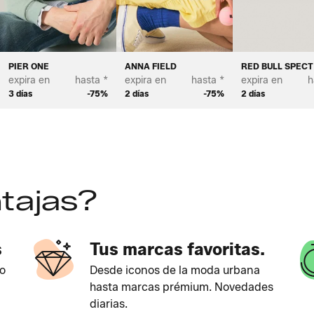
PIER ONE
ANNA FIELD
RED BULL SPEC
expira en
hasta *
expira en
hasta *
expira en
h
3 días
-75%
2 días
-75%
2 días
tajas?
s
Tus marcas favoritas.
o
Desde iconos de la moda urbana
hasta marcas prémium. Novedades
diarias.