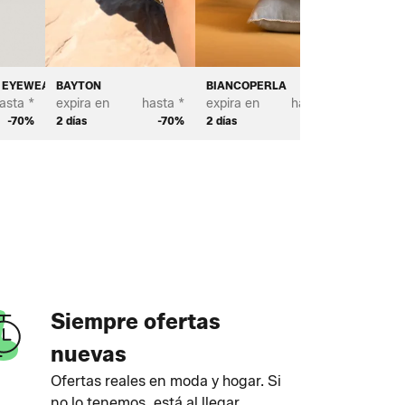
T EYEWEAR
BAYTON
BIANCOPERLA
BROSTE
asta *
expira en
hasta *
expira en
hasta *
expira e
-70%
2 días
-70%
2 días
-70%
3 días
Siempre ofertas
nuevas
Ofertas reales en moda y hogar. Si
no lo tenemos, está al llegar.