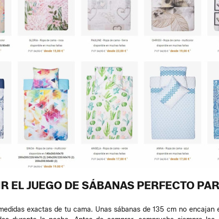
R EL JUEGO DE SÁBANAS PERFECTO PA
s medidas exactas de tu cama. Unas sábanas de 135 cm no encajan e