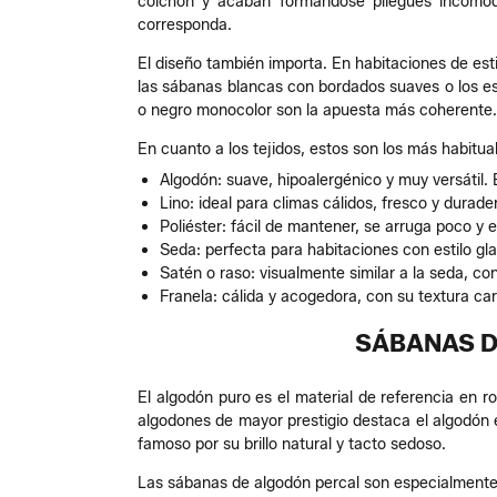
colchón y acaban formándose pliegues incómod
corresponda.
El diseño también importa. En habitaciones de es
las sábanas blancas con bordados suaves o los esta
o negro monocolor son la apuesta más coherente.
En cuanto a los tejidos, estos son los más habitua
Algodón: suave, hipoalergénico y muy versátil.
Lino: ideal para climas cálidos, fresco y durad
Poliéster: fácil de mantener, se arruga poco y 
Seda: perfecta para habitaciones con estilo gl
Satén o raso: visualmente similar a la seda, con
Franela: cálida y acogedora, con su textura cara
SÁBANAS D
El algodón puro es el material de referencia en r
algodones de mayor prestigio destaca el algodón 
famoso por su brillo natural y tacto sedoso.
Las sábanas de algodón percal son especialmente v