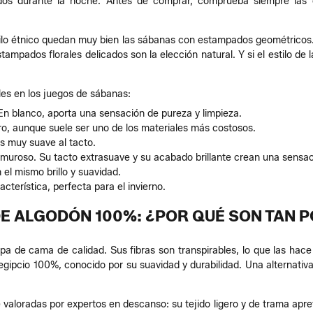
os durante la noche. Antes de comprar, comprueba siempre las d
tilo étnico quedan muy bien las sábanas con estampados geométricos
mpados florales delicados son la elección natural. Y si el estilo de 
les en los juegos de sábanas:
 En blanco, aporta una sensación de pureza y limpieza.
ero, aunque suele ser uno de los materiales más costosos.
es muy suave al tacto.
amuroso. Su tacto extrasuave y su acabado brillante crean una sensac
 el mismo brillo y suavidad.
cterística, perfecta para el invierno.
E ALGODÓN 100%: ¿POR QUÉ SON TAN 
opa de cama de calidad. Sus fibras son transpirables, lo que las hace 
egipcio 100%, conocido por su suavidad y durabilidad. Una alternativ
aloradas por expertos en descanso: su tejido ligero y de trama apre