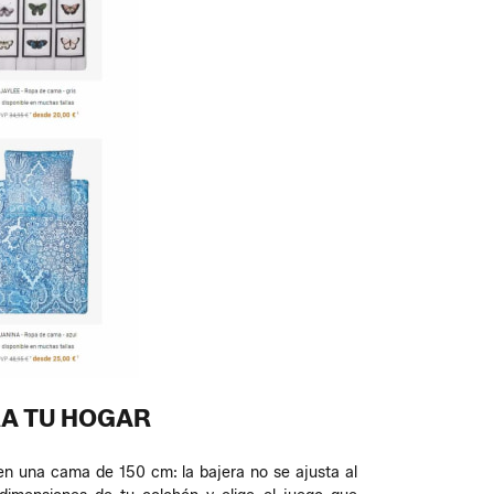
RA TU HOGAR
n una cama de 150 cm: la bajera no se ajusta al