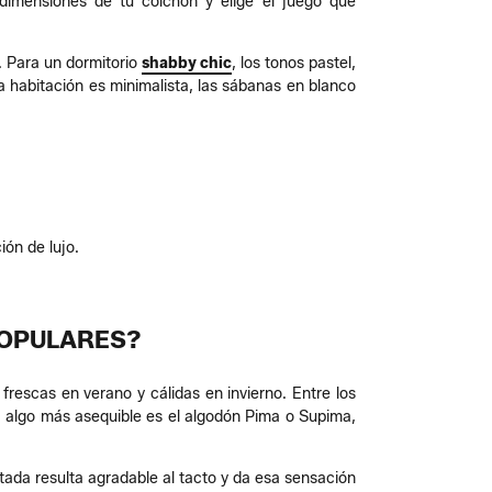
imensiones de tu colchón y elige el juego que
. Para un dormitorio
shabby chic
, los tonos pastel,
la habitación es minimalista, las sábanas en blanco
ión de lujo.
POPULARES?
frescas en verano y cálidas en invierno. Entre los
a algo más asequible es el algodón Pima o Supima,
tada resulta agradable al tacto y da esa sensación