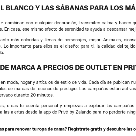
EL BLANCO Y LAS SÁBANAS PARA LOS M
icar: combinan con cualquier decoración, transmiten calma y hacen
pas. En casa, ese mismo efecto de serenidad te ayuda a descansar me
cuanto más coloridas y llenas de personajes, mejor. Animales, dinos
 Lo importante para ellos es el diseño; para ti, la calidad del tejido
do.
DE MARCA A PRECIOS DE OUTLET EN PR
do en moda, hogar y artículos de estilo de vida. Cada día se publica
ulos de marcas de reconocido prestigio. Las campañas están activas 
eservado durante 20 minutos.
as, creas tu cuenta personal y empiezas a explorar las campañas 
iva las alertas desde la app de Privé by Zalando para no perderte n
s para renovar tu ropa de cama? Regístrate gratis y descubre las o