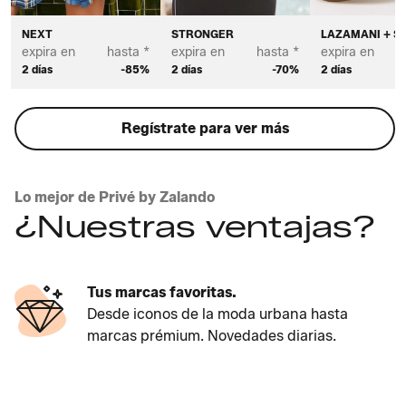
NEXT
STRONGER
LAZAMANI + S
expira en
hasta *
expira en
hasta *
expira en
2 días
-85%
2 días
-70%
2 días
Regístrate para ver más
Lo mejor de Privé by Zalando
¿Nuestras ventajas?
Tus marcas favoritas.
Desde iconos de la moda urbana hasta
marcas prémium. Novedades diarias.