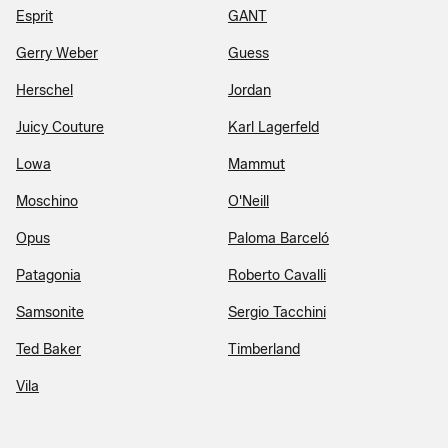
Esprit
GANT
Gerry Weber
Guess
Herschel
Jordan
Juicy Couture
Karl Lagerfeld
Lowa
Mammut
Moschino
O'Neill
Opus
Paloma Barceló
Patagonia
Roberto Cavalli
Samsonite
Sergio Tacchini
Ted Baker
Timberland
Vila