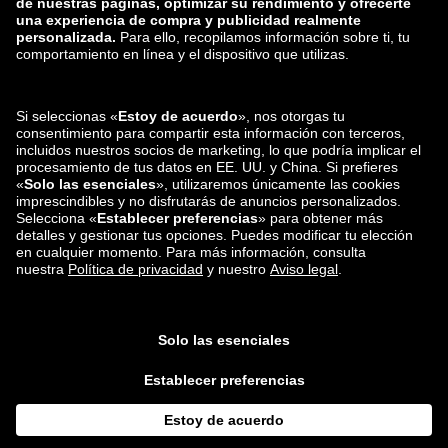
Zalando
ABOUT YOU
También nos encuentras en
Envío y distribuidores
asociados
App de Privé by Zalando
*En comparación con el
precio de venta recomendado
.
¹ Todos los precios incluyen el IVA; no incluyen los gastos de embalaje y
manipulación (cantidad correspondiente § D 2.2. de los términos y
condiciones ; para tickets es válido § E 3.3. de los términos y condiciones)
³ Campo obligatorio