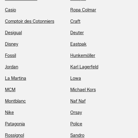
Casio
Ropa Colmar
Comptoir des Cotonniers
Craft
Desigual
Deuter
Disney
Eastpak
Fossil
Hunkemöller
Jordan
Karl Lagerfeld
La Martina
Lowa
MCM
Michael Kors
Montblanc
Naf Naf
Nike
Orsay
Patagonia
Police
Rossignol
Sandro