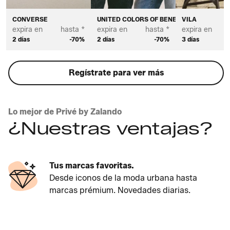
CONVERSE
UNITED COLORS OF BENETTON
VILA
expira en
hasta *
expira en
hasta *
expira en
2 días
-70%
2 días
-70%
3 días
Regístrate para ver más
Lo mejor de Privé by Zalando
¿Nuestras ventajas?
Tus marcas favoritas.
Desde iconos de la moda urbana hasta
marcas prémium. Novedades diarias.