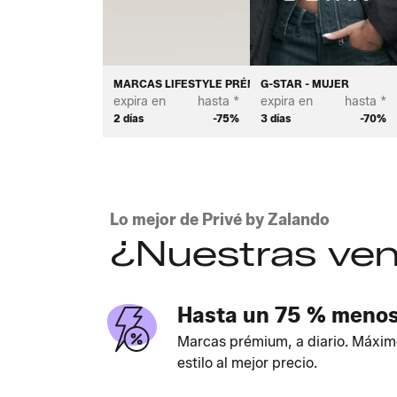
MARCAS LIFESTYLE PRÉMIUM - MUJER
G-STAR - MUJER
expira en
hasta *
expira en
hasta *
2 días
-75%
3 días
-70%
Lo mejor de Privé by Zalando
¿Nuestras ven
Hasta un 75 % meno
Marcas prémium, a diario. Máxim
estilo al mejor precio.