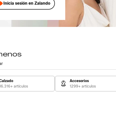
Inicia sesión en Zalando
 menos
ar
Calzado
Accesorios
16.316+ artículos
1299+ artículos