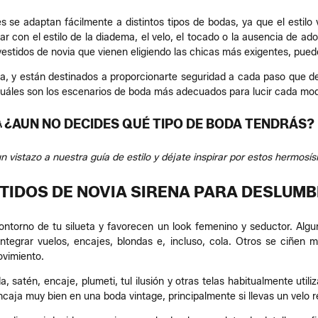
es se adaptan fácilmente a distintos tipos de bodas, ya que el estilo
ugar con el estilo de la diadema, el velo, el tocado o la ausencia de ado
estidos de novia que vienen eligiendo las chicas más exigentes, pued
ma, y están destinados a proporcionarte seguridad a cada paso que de
cuáles son los escenarios de boda más adecuados para lucir cada mod
 ¿AUN NO DECIDES QUÉ TIPO DE BODA TENDRÁS? 
n vistazo a nuestra guía de estilo y déjate inspirar por estos hermosí
TIDOS DE NOVIA SIRENA PARA DESLUM
ontorno de tu silueta y favorecen un look femenino y seductor. Alguno
egrar vuelos, encajes, blondas e, incluso, cola. Otros se ciñen 
ovimiento.
, satén, encaje, plumeti, tul ilusión y otras telas habitualmente util
encaja muy bien en una boda vintage, principalmente si llevas un velo 