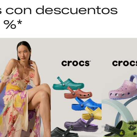
as con descuentos
5 %*