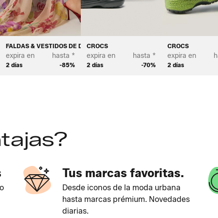
FALDAS & VESTIDOS DE DISEÑO
CROCS
CROCS
expira en
hasta *
expira en
hasta *
expira en
h
2 días
-85%
2 días
-70%
2 días
tajas?
s
Tus marcas favoritas.
o
Desde iconos de la moda urbana
hasta marcas prémium. Novedades
diarias.