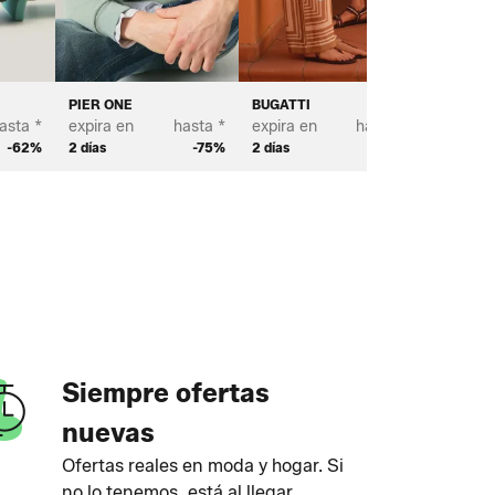
PIER ONE
BUGATTI
TOMS
asta *
expira en
hasta *
expira en
hasta *
expira e
-62%
2 días
-75%
2 días
-70%
2 días
Siempre ofertas
nuevas
Ofertas reales en moda y hogar. Si
no lo tenemos, está al llegar.