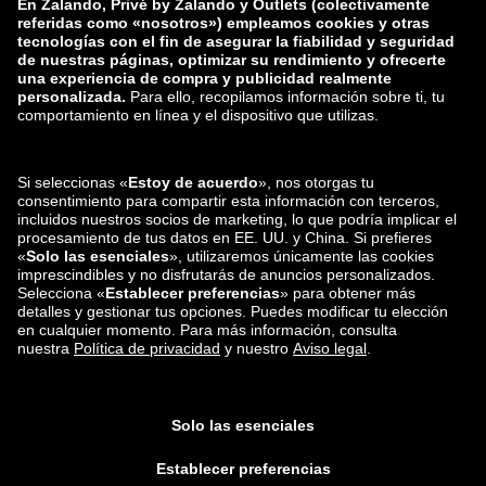
zalando-lounge.lt
zalando-lounge.sk
zalando-lounge.ro
zalando-lounge.hr
zalando-lounge.si
zalando-lounge.hu
zalando-lounge.lu
zalando-lounge.ee
zalando-lounge.lv
zalando-lounge.no
También nos
encuentras en
Facebook
Instagram
*En comparación con el
precio de venta recomendado
.