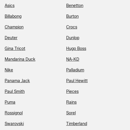
Asics
Benetton
Billabong
Burton
Champion
Crocs
Deuter
Dunlop
Gina Tricot
Hugo Boss
Mandarina Duck
NA-KD
Nike
Palladium
Panama Jack
Paul Hewitt
Paul Smith
Pieces
Puma
Rains
Rossignol
Sorel
Swarovski
Timberland