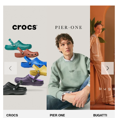
Anteriormente
Continua
CROCS
PIER ONE
BUGATTI