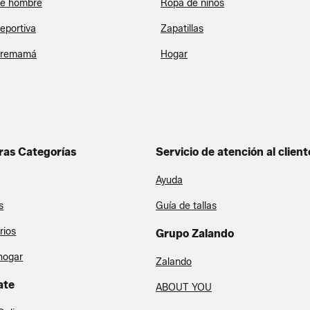
e hombre
Ropa de niños
eportiva
Zapatillas
premamá
Hogar
ras Categorías
Servicio de atención al client
Ayuda
s
Guía de tallas
rios
Grupo Zalando
hogar
Zalando
ate
ABOUT YOU