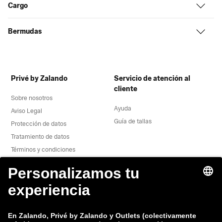
Cargo
Bermudas
Privé by Zalando
Servicio de atención al
cliente
Sobre nosotros
Ayuda
Aviso Legal
Guía de tallas
Protección de datos
Tratamiento de datos
Términos y condiciones
Desistimiento
Trabaja con nosotros
Informe de vulnerabiliad
Seguridad del producto