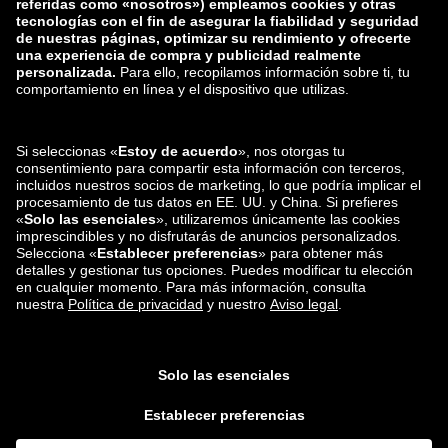
Grupo Zalando
Formas de pago
Zalando
ABOUT YOU
También nos encuentras en
Envío y distribuidores
asociados
App de Privé by Zalando
*En comparación con el
precio de venta recomendado
.
¹ Todos los precios incluyen el IVA; no incluyen los gastos de embalaje y
manipulación (cantidad correspondiente § D 2.2. de los términos y