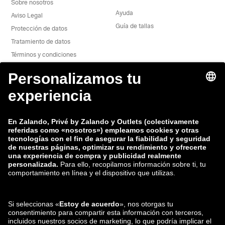
Sobre nosotros
Ayuda
Aviso Legal
Guía de tallas
Protección de datos
Tratamiento de datos
Términos y condiciones
Desistimiento
Trabaja con nosotros
Informe de vulnerabiliad
Seguridad del producto
Grupo Zalando
Formas de pago
Zalando
ABOUT YOU
También nos encuentras en
Envío y distribuidores
asociados