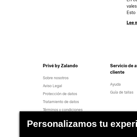
vales
Esto 
Lee 
Privé by Zalando
Servicio de a
cliente
Sobre nosotros
Ayuda
Aviso Legal
Guía de tallas
Protección de datos
Tratamiento de datos
Términos y condiciones
Desistimiento
Trabaja con nosotros
Informe de vulnerabiliad