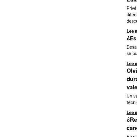
Privé
difer
descu
Lee 
¿Es
Desaf
se pu
Lee 
Olv
dur
val
Un va
técni
Lee 
¿Re
can
En ca