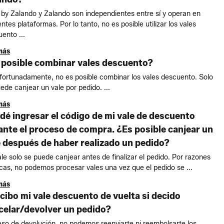
 by Zalando y Zalando son independientes entre sí y operan en
entes plataformas. Por lo tanto, no es posible utilizar los vales
ento ...
más
 posible combinar vales descuento?
ortunadamente, no es posible combinar los vales descuento. Solo
ede canjear un vale por pedido. ...
más
idé ingresar el código de mi vale de descuento
ante el proceso de compra. ¿Es posible canjear un
e después de haber realizado un pedido?
le solo se puede canjear antes de finalizar el pedido. Por razones
cas, no podemos procesar vales una vez que el pedido se ...
más
cibo mi vale descuento de vuelta si decido
celar/devolver un pedido?
so de devolución, no podemos reenviarte ni reembolsarte los