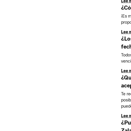
Lee 
¿Có
¡Es m
propo
Lee 
¿Lo
fec
Todos
venci
Lee 
¿Qu
ace
Te re
posib
puede
Lee 
¿Pu
Zal